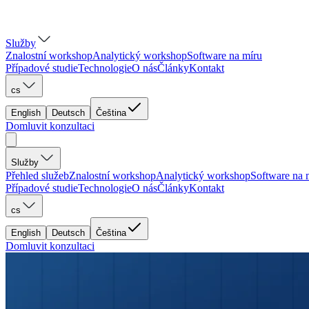
Služby
Znalostní workshop
Analytický workshop
Software na míru
Případové studie
Technologie
O nás
Články
Kontakt
cs
English
Deutsch
Čeština
Domluvit konzultaci
Služby
Přehled služeb
Znalostní workshop
Analytický workshop
Software na 
Případové studie
Technologie
O nás
Články
Kontakt
cs
English
Deutsch
Čeština
Domluvit konzultaci