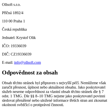
Ollsoft s.r.o.
Příčná 1892/4
110 00 Praha 1
Česká republika
Jednatel
:
Krystof Olik
IČO:
19336039
DIČ:
CZ19336039
E-mail
:
info@ollsoft.com
Odpovědnost za obsah
Obsah těchto stránek byl připraven s nejvyšší péčí. Nemůžeme však
zaručit přesnost, úplnost nebo aktuálnost obsahu. Jako poskytovatel
služeb neseme odpovědnost za vlastní obsah těchto stránek dle § 7
odst. 1 TMG. Dle §§ 8–10 TMG nejsme jako poskytovatel povinni
sledovat přenášené nebo uložené informace třetích stran ani zkoumat
okolnosti svědčící o protiprávní činnosti.