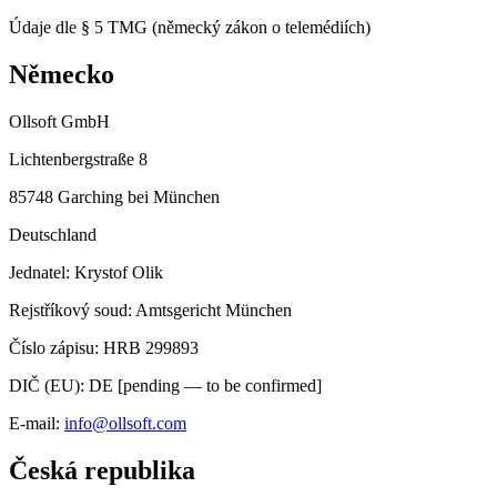
Údaje dle § 5 TMG (německý zákon o telemédiích)
Německo
Ollsoft GmbH
Lichtenbergstraße 8
85748 Garching bei München
Deutschland
Jednatel
:
Krystof Olik
Rejstříkový soud
:
Amtsgericht München
Číslo zápisu
:
HRB 299893
DIČ (EU)
:
DE [pending — to be confirmed]
E-mail
:
info@ollsoft.com
Česká republika