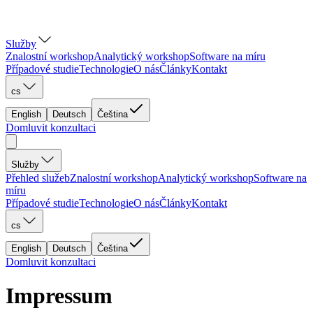
Služby
Znalostní workshop
Analytický workshop
Software na míru
Případové studie
Technologie
O nás
Články
Kontakt
cs
English
Deutsch
Čeština
Domluvit konzultaci
Služby
Přehled služeb
Znalostní workshop
Analytický workshop
Software na
míru
Případové studie
Technologie
O nás
Články
Kontakt
cs
English
Deutsch
Čeština
Domluvit konzultaci
Impressum