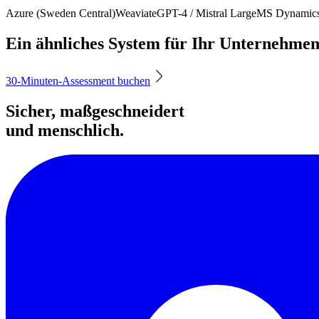
Azure (Sweden Central)
Weaviate
GPT-4 / Mistral Large
MS Dynamics
Ein ähnliches System für Ihr Unternehme
30-Minuten-Assessment buchen
Sicher, maßgeschneidert
und menschlich.