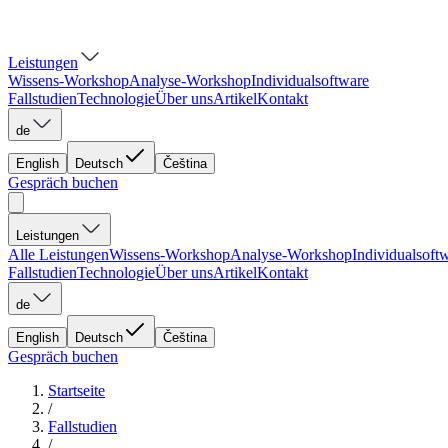
Leistungen
Wissens-Workshop
Analyse-Workshop
Individualsoftware
Fallstudien
Technologie
Über uns
Artikel
Kontakt
de
English
Deutsch
Čeština
Gespräch buchen
Leistungen
Alle Leistungen
Wissens-Workshop
Analyse-Workshop
Individualsoft
Fallstudien
Technologie
Über uns
Artikel
Kontakt
de
English
Deutsch
Čeština
Gespräch buchen
Startseite
/
Fallstudien
/