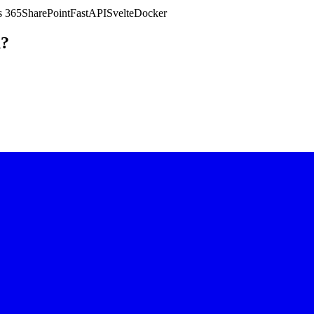
 365
SharePoint
FastAPI
Svelte
Docker
n?