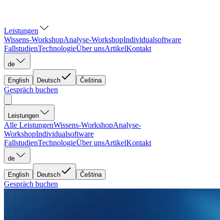
Leistungen
Wissens-Workshop
Analyse-Workshop
Individualsoftware
Fallstudien
Technologie
Über uns
Artikel
Kontakt
de
English
Deutsch
Čeština
Gespräch buchen
Leistungen
Alle Leistungen
Wissens-Workshop
Analyse-
Workshop
Individualsoftware
Fallstudien
Technologie
Über uns
Artikel
Kontakt
de
English
Deutsch
Čeština
Gespräch buchen