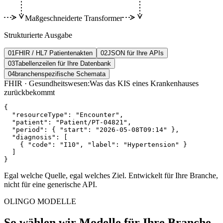
Maßgeschneiderte Transformer
Strukturierte Ausgabe
01
FHIR / HL7 Patientenakten
02
JSON für Ihre APIs
03
Tabellenzeilen für Ihre Datenbank
04
branchenspezifische Schemata
FHIR · Gesundheitswesen:
Was das KIS eines Krankenhauses
zurückbekommt
{

  "resourceType": "Encounter",

  "patient": "Patient/PT-04821",

  "period": { "start": "2026-05-08T09:14" },

  "diagnosis": [

    { "code": "I10", "label": "Hypertension" }

  ]

}
Egal welche Quelle, egal welches Ziel. Entwickelt für Ihre Branche,
nicht für eine generische API.
OLINGO MODELLE
So wählen wir Modelle für Ihre Branche