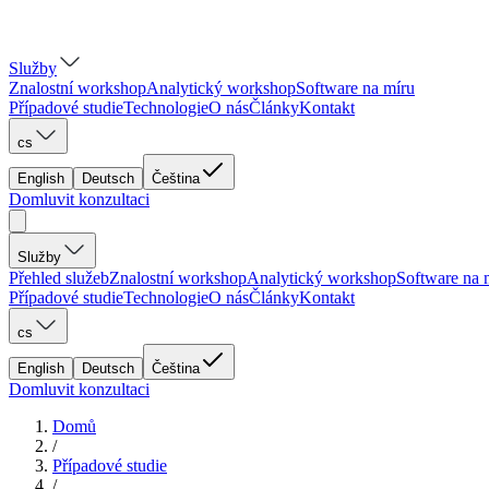
Služby
Znalostní workshop
Analytický workshop
Software na míru
Případové studie
Technologie
O nás
Články
Kontakt
cs
English
Deutsch
Čeština
Domluvit konzultaci
Služby
Přehled služeb
Znalostní workshop
Analytický workshop
Software na 
Případové studie
Technologie
O nás
Články
Kontakt
cs
English
Deutsch
Čeština
Domluvit konzultaci
Domů
/
Případové studie
/