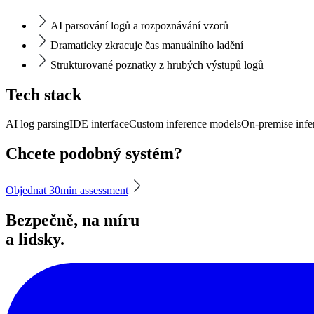
AI parsování logů a rozpoznávání vzorů
Dramaticky zkracuje čas manuálního ladění
Strukturované poznatky z hrubých výstupů logů
Tech stack
AI log parsing
IDE interface
Custom inference models
On-premise infe
Chcete podobný systém?
Objednat 30min assessment
Bezpečně, na míru
a lidsky.